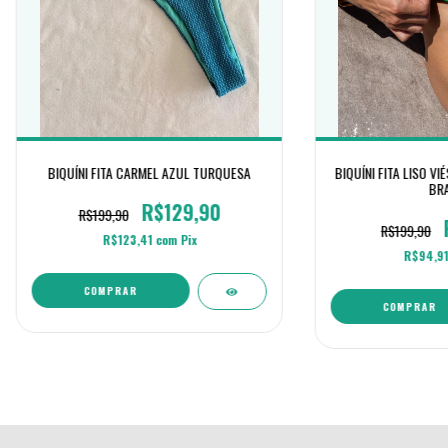
BIQUÍNI FITA CARMEL AZUL TURQUESA
BIQUÍNI FITA LISO V
BRA
R$129,90
R$199,90
R$199,90
R$123,41
com
Pix
R$94,9
COMPRAR
COMPRAR