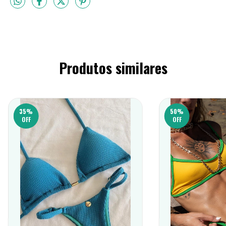
Produtos similares
35
%
50
%
OFF
OFF