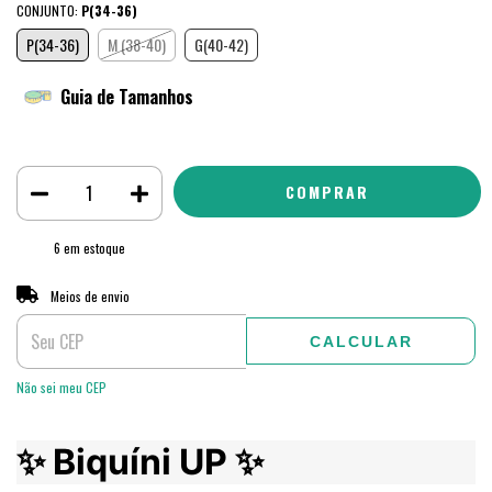
CONJUNTO:
P(34-36)
P(34-36)
M (38-40)
G(40-42)
Guia de Tamanhos
6
em estoque
ALTERAR CEP
Entregas para o CEP:
Meios de envio
CALCULAR
Não sei meu CEP
✨ Biquíni UP ✨