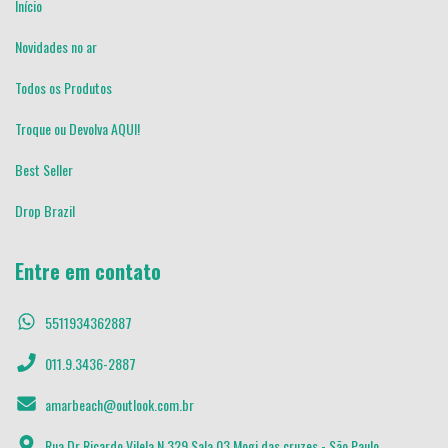
Início
Novidades no ar
Todos os Produtos
Troque ou Devolva AQUI!
Best Seller
Drop Brazil
Entre em contato
5511934362887
011.9.3436-2887
amarbeach@outlook.com.br
Rua Dr Ricardo Vilela N 329 Sala 03 Mogi das cruzes - São Paulo