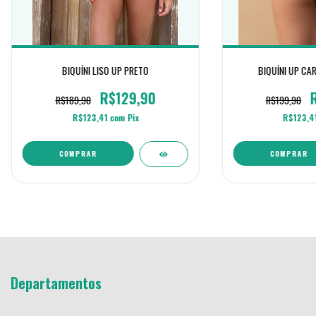
BIQUÍNI LISO UP PRETO
BIQUÍNI UP CA
R$129,90
R$189,90
R$199,90
R$123,41
com
Pix
R$123,4
COMPRAR
COMPRAR
Departamentos