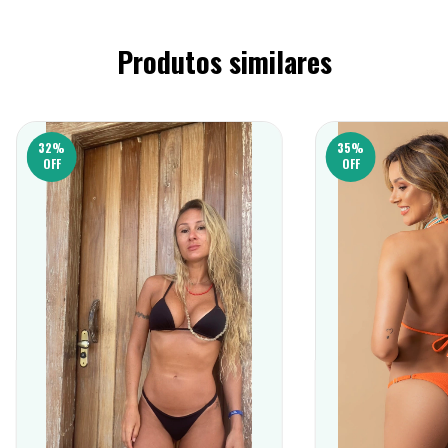
Produtos similares
32
%
35
%
OFF
OFF