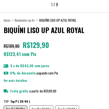
1
/
9
Início
>
Novidades no Ar
>
BIQUÍNI LISO UP AZUL ROYAL
BIQUÍNI LISO UP AZUL ROYAL
R$129,90
R$189,90
R$123,41
com
Pix
3
x de
R$43,30
sem juros
5% de desconto
pagando com Pix
Ver mais detalhes
Frete grátis
a partir de
R$599,00
TOP:
Top P ( 38/40 )
Top P ( 38/40 )
Top M ( 40/42 )
Top G ( 42/44 )