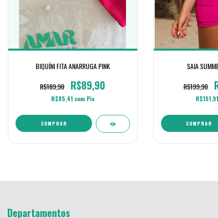
BIQUÍNI FITA ANARRUGA PINK
SAIA SUMME
R$89,90
R$189,90
R$199,90
R$85,41
com
Pix
R$151,9
COMPRAR
COMPRAR
Departamentos