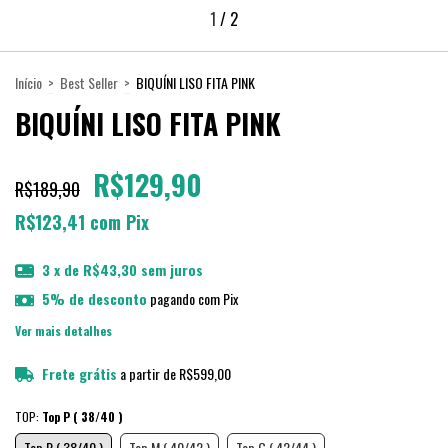
1
/
2
Início
>
Best Seller
>
BIQUÍNI LISO FITA PINK
BIQUÍNI LISO FITA PINK
R$129,90
R$189,90
R$123,41
com
Pix
3
x de
R$43,30
sem juros
5% de desconto
pagando com Pix
Ver mais detalhes
Frete grátis
a partir de
R$599,00
TOP:
Top P ( 38/40 )
Top P ( 38/40 )
Top M ( 40/42 )
Top G ( 42/44 )