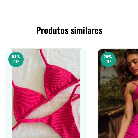
Produtos similares
53
%
20
%
OFF
OFF