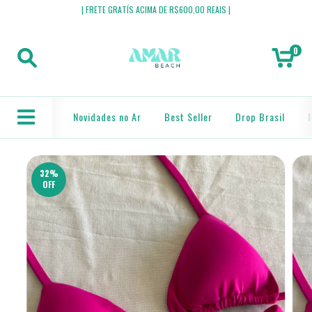
| FRETE GRATÍS ACIMA DE R$600,00 REAIS |
0
Novidades no Ar
Best Seller
Drop Brasil
32
%
OFF