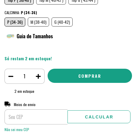
CALCINHA:
P (34-36)
P (34-36)
M (38-40)
G (40-42)
Guia de Tamanhos
Só restam
2
em estoque!
2
em estoque
ALTERAR CEP
Entregas para o CEP:
Meios de envio
CALCULAR
Não sei meu CEP