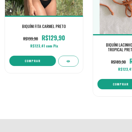
BIQUÍNI FITA CARMEL PRETO
R$129,90
R$199,90
BIQUÍNI LACINH
R$123,41
com
Pix
TROPICAL PRE
COMPRAR
R$189,90
R$123,4
COMPRAR