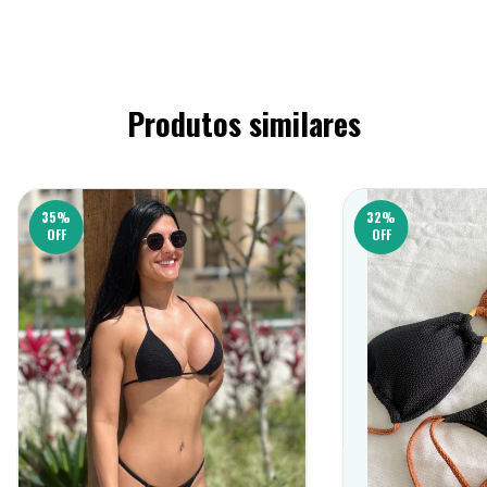
Produtos similares
35
%
32
%
OFF
OFF